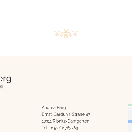
erg
ng
Andrea Berg
Ernst-Garduhn-Straße 47
18311 Ribnitz-Damgarten
Tel.
0152/01763769